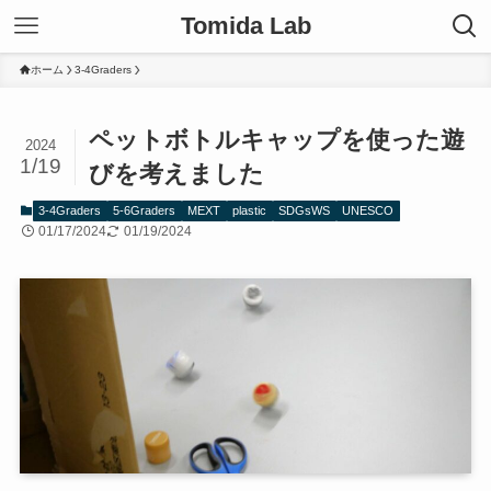
Tomida Lab
ホーム
3-4Graders
ペットボトルキャップを使った遊
2024
1/19
びを考えました
3-4Graders
5-6Graders
MEXT
plastic
SDGsWS
UNESCO
01/17/2024
01/19/2024